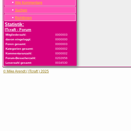
•
Alle Kommentare
•
Suchen
•
Richtlinien
Statistik:
ITcraft - Forum
Mitgliederzahl:
0000003
davon eingeloggt:
0000000
Foren gesamt:
0000003
Kategorien gesamt:
0000002
Kommentaranzahl:
0000002
Forum-Besucherzahl:
0202656
Leserzahl gesamt:
0034530
© Mike Arendt ( ITcraft ) 2025