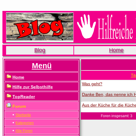
Blog
Home
Menü
Tit
Home
Was geht?
Hilfe zur Selbsthilfe
Danke Ben, das nenne ich Hi
TopReader
Aus der Küche für die Küch
Forum
•
Startseite
Foren insgesamt: 3
•
Kategorien
•
Alle Foren