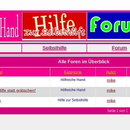
Selbsthilfe
Forum
Alle Foren im Überblick
el
Kategorie
Autor
Hilfreiche Hand
mike
lfe statt grätschen!
Hilfreiche Hand
mike
e
Hilfe zur Selbsthilfe
mike
Seite 1 von 1