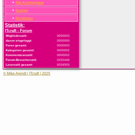
•
Alle Kommentare
•
Suchen
•
Richtlinien
Statistik:
ITcraft - Forum
Mitgliederzahl:
0000003
davon eingeloggt:
0000000
Foren gesamt:
0000003
Kategorien gesamt:
0000002
Kommentaranzahl:
0000002
Forum-Besucherzahl:
0202446
Leserzahl gesamt:
0034503
© Mike Arendt ( ITcraft ) 2025