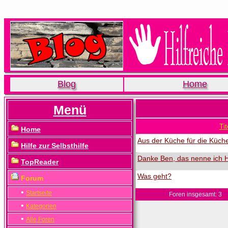
Blog
Home
Menü
Tit
Home
Aus der Küche für die Küch
Hilfe zur Selbsthilfe
Danke Ben, das nenne ich Hi
TopReader
Was geht?
Forum
•
Startseite
Foren insgesamt: 3
•
Kategorien
•
Alle Foren