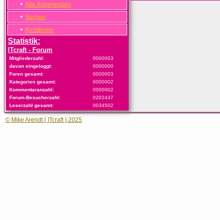
•
Alle Kommentare
•
Suchen
•
Richtlinien
Statistik:
ITcraft - Forum
Mitgliederzahl:
0000003
davon eingeloggt:
0000000
Foren gesamt:
0000003
Kategorien gesamt:
0000002
Kommentaranzahl:
0000002
Forum-Besucherzahl:
0202437
Leserzahl gesamt:
0034502
© Mike Arendt ( ITcraft ) 2025