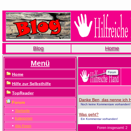
Blog
Home
Menü
Home
Hilfe zur Selbsthilfe
TopReader
Danke Ben, das nenne ich Hi
Forum
Noch keine Kommentare vorhanden!
•
Startseite
Was geht?
•
Kategorien
Ein Kommentar vorhanden!
•
Alle Foren
Foren insgesamt: 2