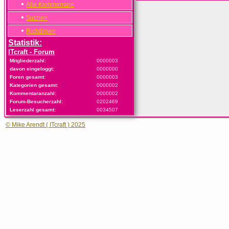
•
Alle Kommentare
•
Suchen
•
Richtlinien
Statistik:
ITcraft - Forum
Mitgliederzahl:
0000003
davon eingeloggt:
0000000
Foren gesamt:
0000003
Kategorien gesamt:
0000002
Kommentaranzahl:
0000002
Forum-Besucherzahl:
0202469
Leserzahl gesamt:
0034507
© Mike Arendt ( ITcraft ) 2025