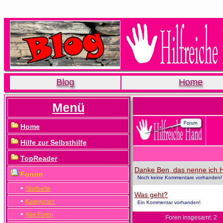
Blog
Home
Menü
Home
Hilfe zur Selbsthilfe
TopReader
Danke Ben, das nenne ich Hi
Forum
Noch keine Kommentare vorhanden!
•
Startseite
Was geht?
•
Kategorien
Ein Kommentar vorhanden!
•
Alle Foren
Foren insgesamt: 2