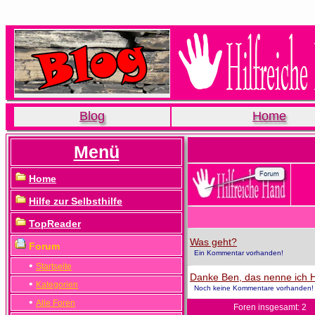
Blog
Home
Menü
Home
Hilfe zur Selbsthilfe
TopReader
Was geht?
Forum
Ein Kommentar vorhanden!
•
Startseite
Danke Ben, das nenne ich Hi
•
Kategorien
Noch keine Kommentare vorhanden!
•
Alle Foren
Foren insgesamt: 2