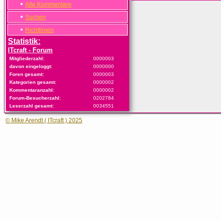
•
Alle Kommentare
•
Suchen
•
Richtlinien
Statistik:
ITcraft - Forum
Mitgliederzahl:
0000003
davon eingeloggt:
0000000
Foren gesamt:
0000003
Kategorien gesamt:
0000002
Kommentaranzahl:
0000002
Forum-Besucherzahl:
0202784
Leserzahl gesamt:
0034551
© Mike Arendt ( ITcraft ) 2025