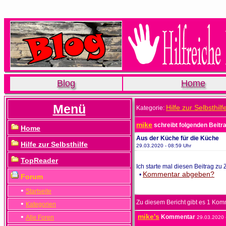
Blog
Home
Menü
Hilfe zur Selbsthilf
Kategorie:
mike
schreibt folgenden Beitr
Home
Aus der Küche für die Küche
Hilfe zur Selbsthilfe
29.03.2020 - 08:59 Uhr
TopReader
Ich starte mal diesen Beitrag zu
Kommentar abgeben?
•
Forum
•
Startseite
Zu diesem Bericht gibt es 1 Ko
•
Kategorien
•
mike's
Kommentar
Alle Foren
29.03.2020 