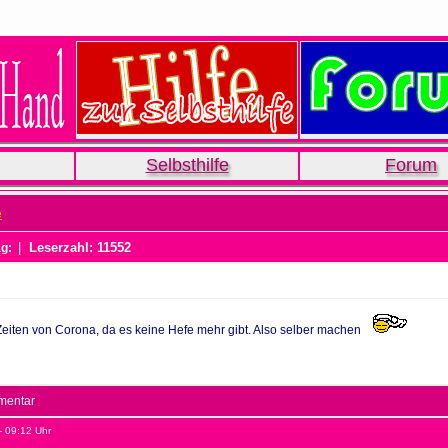
Selbsthilfe
Forum
e
|
Leserzahl: 11552
ag:
 Zeiten von Corona, da es keine Hefe mehr gibt. Also selber machen
mmentar
- 09:12 Uhr