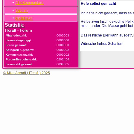
•
Alle Kommentare
Hefe selbst gemacht
•
Suchen
Ich hätte nicht gedacht, dass es 
•
Richtlinien
Reibe zwei frisch gekochte Pellk
Statistik:
miteinander. Die Masse geht bei 
ITcraft - Forum
Das restliche Bier kann ausget
Mitgliederzahl:
0000003
davon eingeloggt:
0000000
Wünsche frohes Schaffen!
Foren gesamt:
0000003
Kategorien gesamt:
0000002
Kommentaranzahl:
0000002
Forum-Besucherzahl:
0202454
Leserzahl gesamt:
0034505
© Mike Arendt ( ITcraft ) 2025